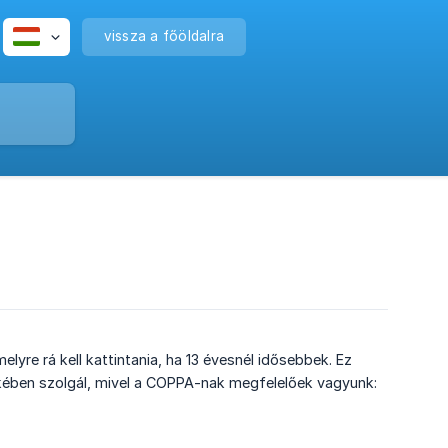
vissza a főöldalra
elyre rá kell kattintania, ha 13 évesnél idősebbek. Ez
ében szolgál, mivel a COPPA-nak megfelelőek vagyunk: