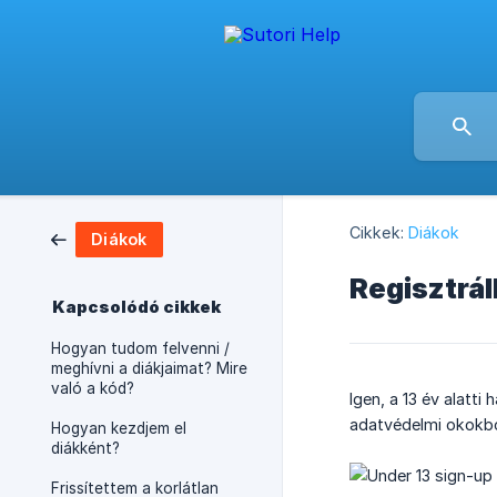
Cikkek:
Diákok
Diákok
Regisztrál
Kapcsolódó cikkek
Hogyan tudom felvenni /
meghívni a diákjaimat? Mire
való a kód?
Igen, a 13 év alatti
adatvédelmi okokbó
Hogyan kezdjem el
diákként?
Frissítettem a korlátlan