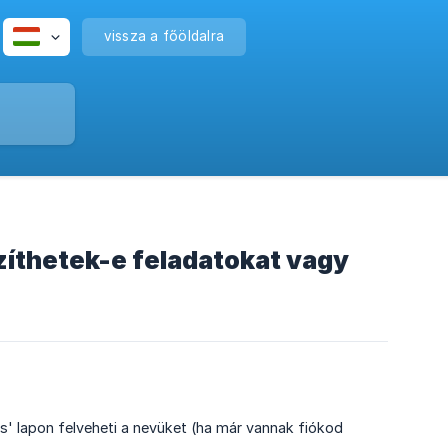
vissza a főöldalra
zíthetek-e feladatokat vagy
' lapon felveheti a nevüket (ha már vannak fiókod