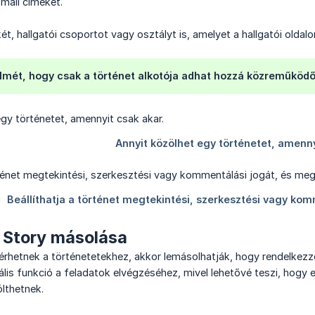
mail címeket.
, hallgatói csoportot vagy osztályt is, amelyet a hallgatói oldalon
elmét, hogy csak a történet alkotója adhat hozzá közreműködő
 Story másolása
rhetnek a történetetekhez, akkor lemásolhatják, hogy rendelkezze
lis funkció a feladatok elvégzéséhez, mivel lehetővé teszi, hogy e
lthetnek.