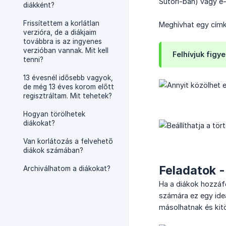
Sutori-ban) vagy e-
diákként?
Frissítettem a korlátlan
Meghívhat egy címkét
verzióra, de a diákjaim
továbbra is az ingyenes
verzióban vannak. Mit kell
Felhívjuk figy
tenni?
13 évesnél idősebb vagyok,
de még 13 éves korom előtt
regisztráltam. Mit tehetek?
Hogyan törölhetek
diákokat?
Van korlátozás a felvehető
diákok számában?
Feladatok -
Archiválhatom a diákokat?
Ha a diákok hozzáfé
számára ez egy ideá
másolhatnak és kitö