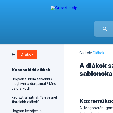
Cikkek:
Diákok
Diákok
A diákok s
Kapcsolódó cikkek
sablonoka
Hogyan tudom felvenni /
meghívni a diákjaimat? Mire
való a kód?
Regisztrálhatnak 13 évesnél
Közreműkö
fiatalabb diákok?
A „Megosztás” gomb
Hogyan kezdjem el