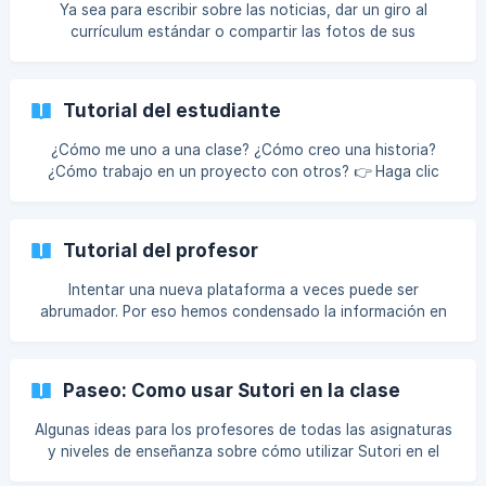
Ya sea para escribir sobre las noticias, dar un giro al
currículum estándar o compartir las fotos de sus
vacaciones, Sutori es el lugar para expresarse y llegar a un
público más amplio. 👉 Haga clic aquí para ver ejemplos e
inspirarse (en inglés).
Tutorial del estudiante
¿Cómo me uno a una clase? ¿Cómo creo una historia?
¿Cómo trabajo en un proyecto con otros? 👉 Haga clic
aquí para toda la información que necesita saber!
Tutorial del profesor
Intentar una nueva plataforma a veces puede ser
abrumador. Por eso hemos condensado la información en
esta breve presentación. 👉 Por cualquier duda,
contáctenos en help@sutori.com
Paseo: Como usar Sutori en la clase
Algunas ideas para los profesores de todas las asignaturas
y niveles de enseñanza sobre cómo utilizar Sutori en el
aula.