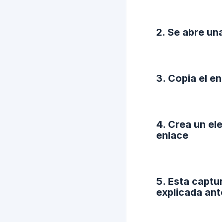
2. Se abre una
3. Copia el e
4. Crea un el
enlace
5. Esta captu
explicada ant