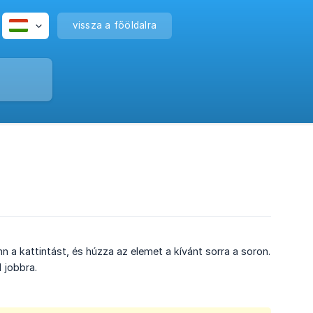
vissza a főöldalra
a kattintást, és húzza az elemet a kívánt sorra a soron.
 jobbra.