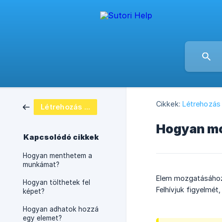
Cikkek:
Létrehozás
Létrehozás és megosztás
Hogyan mo
Kapcsolódó cikkek
Hogyan menthetem a
munkámat?
Elem mozgatásához e
Hogyan tölthetek fel
Felhívjuk figyelmét
képet?
Hogyan adhatok hozzá
egy elemet?