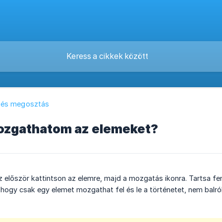
 és megosztás
zgathatom az elemeket?
lőször kattintson az elemre, majd a mozgatás ikonra. Tartsa fenn 
, hogy csak egy elemet mozgathat fel és le a történetet, nem balról