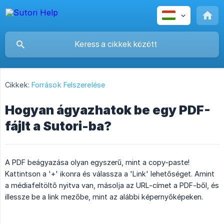
Cikkek:
Források Felszerelése
Hogyan ágyazhatok be egy PDF-
fájlt a Sutori-ba?
A PDF beágyazása olyan egyszerű, mint a copy-paste!
Kattintson a '+' ikonra és válassza a 'Link' lehetőséget. Amint
a médiafeltöltő nyitva van, másolja az URL-címet a PDF-ből, és
illessze be a link mezőbe, mint az alábbi képernyőképeken.