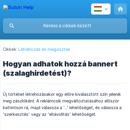
Cikkek:
Létrehozás és megosztás
Hogyan adhatok hozzá bannert
(szalaghirdetést)?
Új történet létrehozásakor egy előre kiválasztott szín jelenik
meg zászlóként. A reklámcsík megváltoztatásához először
kattintson rá, majd válassza a '...' lehetőséget, és válassza a
'szerkesztés' vagy az 'eltávolítás' lehetőséget.