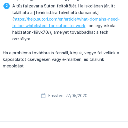
A tűzfal zavarja Sutori feltöltőjét. Ha iskolában jár, itt
található a [fehérlistára felvehető domainek]
(
https://help.sutori.com/en/article/what-domains-need-
to-be-whitelisted-for-sutori-to-work
-on-egy-iskola-
hálózaton-1i9vk70/), amelyet továbbadhat a tech
osztályra.
Ha a probléma továbbra is fennáll, kérjük, vegye fel velünk a
kapcsolatot csevegésen vagy e-mailben, és találunk
megoldást.
Frissítve: 27/05/2020